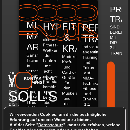
01
02
03
04
PROF
TRA
MIXED
HYROX
FITNESS
PERSONA
SIND
BEREIT,
MARTIAL
Der
&
TRAINING
MIT
ultimative
DIR
ARTS
Fitness-
KRAFTTRAINI
Individuell
ZU
Wettkampf,
abgestimmte
TRAINIER
Ganzheitliches
der
Moderne
Trainingspläne
Training
Laufen
Kraft-
mit
in
mit
und
Fokus
verschiedenen
acht
Cardio-
auf
JE
WO
Kampfkünsten:
intensiven
Geräte
MMA-
KONTAKTIERE
OFFENER
Brazilian
Kraftstationen
UNS!
für
Techniken,
DU
Jiu-
kombiniert
den
Fitness
SOLL'S
Jitsu,
FÜR
und
Muskelaufbau
und
Muay
bereits
NEUES
und
Ernährung.
Thai,
über
+
die
BIST,
1:1
HINGEHEN?
Kickboxen,
eine
Verbesserung
Trainings-
DESTO
Wrestling
Million
der
Wir verwenden Cookies, um dir die bestmögliche
einheiten
MEHR
und
Athleten
Kondition.
Erfahrung auf unserer Website zu bieten.
für
KÖNNEN
Boxen.
weltweit
Fitnesskurse
Auf der Seite "
Datenschutz
" kannst du erfahren, welche
gezielte
MMA-
WIR
begeistert.
wie