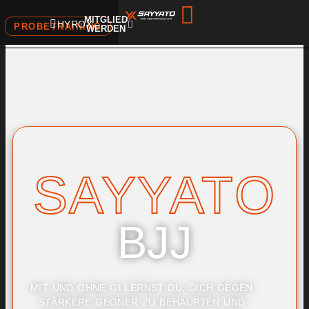
MITGLIED
HYROX
PROBETRAINING
WERDEN
Start
Brazilian Jiu Jitsu
Kampfsport
SAYYATO
BJJ
MIT UND OHNE GI LERNST DU, DICH GEGEN
STÄRKERE GEGNER ZU BEHAUPTEN UND