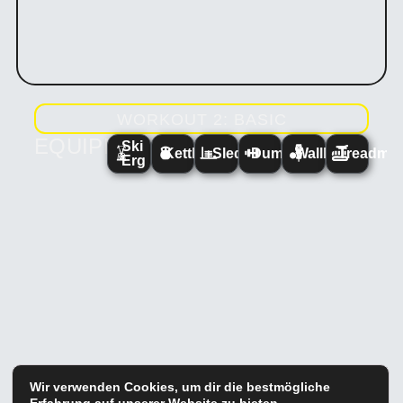
WORKOUT 2: BASIC
EQUIPMENT:
Ski
Kettlebell
Sled
Dumbbell
Wallball
Treadmill
Erg
Wir verwenden Cookies, um dir die bestmögliche