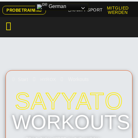
German
MITGLIED
KAMPFSPORT
PROBETRAINING
WERDEN
Start
Workouts
HYROX
SAYYATO
WORKOUTS