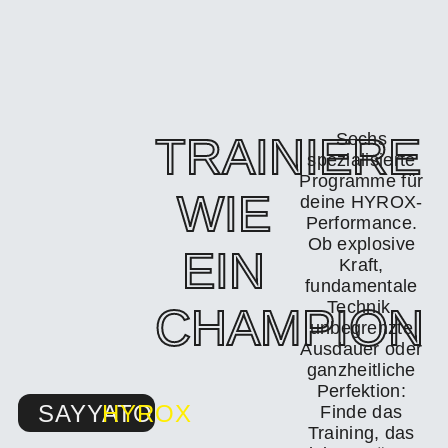
TRAINIERE
Sechs
spezialisierte
Programme für
WIE
deine HYROX-
Performance.
Ob explosive
EIN
Kraft,
fundamentale
Technik,
CHAMPION
unbegrenzte
Ausdauer oder
ganzheitliche
Perfektion:
SAYYATO
HYROX
Finde das
Training, das