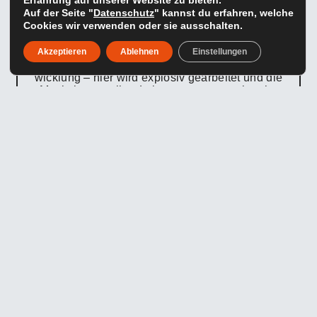
Erfahrung auf unserer Website zu bieten.
Auf der Seite "
Datenschutz
" kannst du erfahren, welche
Cookies wir verwenden oder sie ausschalten.
POWER
Akzeptieren
Ablehnen
Einstellungen
steht für maximale Intensität und Kraftent-
wicklung – hier wird explosiv gearbeitet und die
Muskulatur an ihre Leistungsgrenze gebracht.
Dauer der Einheit: 55 Minuten
Aufwärmen: 4 Minuten
Haupttraining: 41 Minuten
Cool-down / Stretching: 5 Minuten
Anweisungen: 5 Minuten
WORKOUT 3: POWER