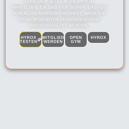
TRAG DICH JETZT IN DIE HYROX-
WARTELISTE EIN UND GEH SICHER, DASS DU
VOR ALLEN ANDEREN ERFÄHRST, WANN DIE
HEISS BEGEHRTEN FRÜHJAHRSKURSE F
REIGESCHALTET WERDEN.
HYROX
MITGLIED
OPEN
HYROX
TESTEN
WERDEN
GYM