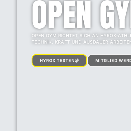
OPEN G
OPEN GYM RICHTET SICH AN HYROX-ATHLE
TECHNIK, KRAFT UND AUSDAUER ARBEITE
HYROX TESTEN
MITGLIED WER