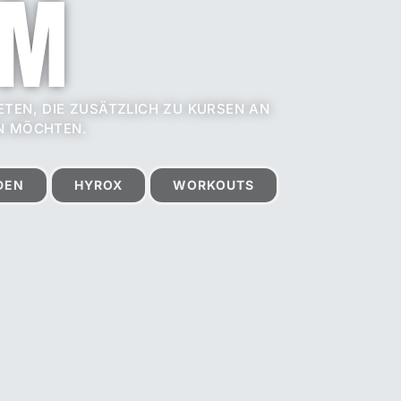
YM
TEN, DIE ZUSÄTZLICH ZU KURSEN AN
N MÖCHTEN.
DEN
HYROX
WORKOUTS