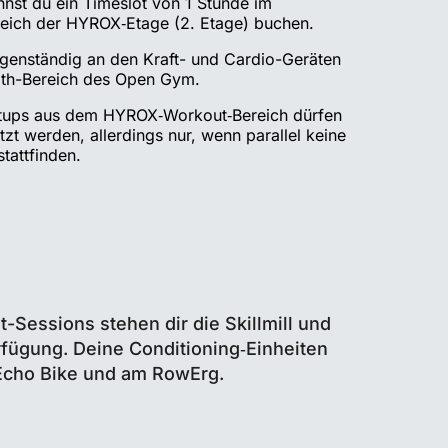
nst du ein Timeslot von 1 Stunde im
ich der HYROX‑Etage (2. Etage) buchen.
eigenständig an den Kraft- und Cardio-Geräten
gth-Bereich des Open Gym.
tups aus dem HYROX‑Workout‑Bereich dürfen
tzt werden, allerdings nur, wenn parallel keine
tattfinden.
t-Sessions stehen dir die Skillmill und
erfügung. Deine Conditioning‑Einheiten
 Echo Bike und am RowErg.