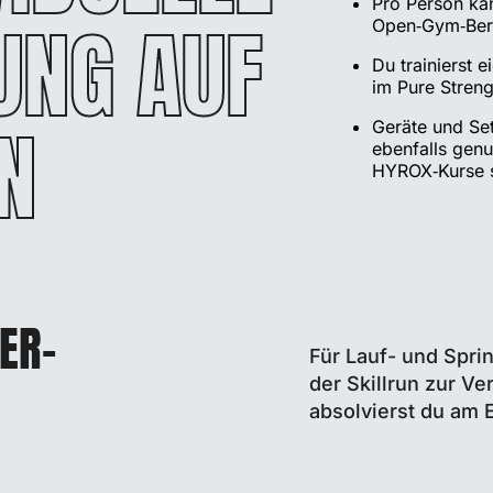
Pro Person kan
UNG AUF
Open‑Gym‑Bere
Du trainierst 
im Pure Stren
N
Geräte und Se
ebenfalls genu
HYROX‑Kurse s
ER-
Für Lauf- und Sprin
der Skillrun zur V
absolvierst du am