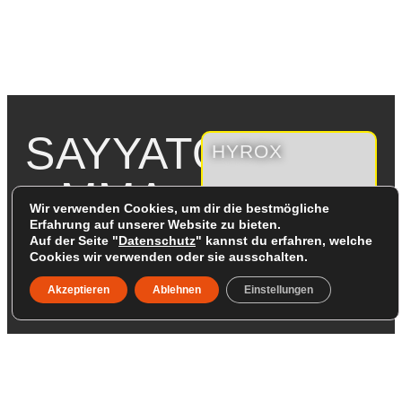
SAYYATO
HYROX
MMA
Wir verwenden Cookies, um dir die bestmögliche
KAMPFSPORT
Erfahrung auf unserer Website zu bieten.
PERFORMANCE
Auf der Seite "
Datenschutz
" kannst du erfahren, welche
Cookies wir verwenden oder sie ausschalten.
GYM
Akzeptieren
Ablehnen
Einstellungen
LOCATION
CONTACT
Kursplan
Impressum
info@sayyato.de
Mo -
KAMPFSPORT
HYROX
Gürtelstr.
Probetraining
Datenschutz
Fr
8-12 /
7-12 /